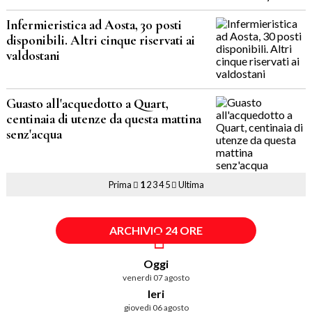
Infermieristica ad Aosta, 30 posti
disponibili. Altri cinque riservati ai
valdostani
Guasto all'acquedotto a Quart,
centinaia di utenze da questa mattina
senz'acqua
Prima
1
2
3
4
5
Ultima
ARCHIVIO 24 ORE
Oggi
venerdì 07 agosto
Ieri
giovedì 06 agosto