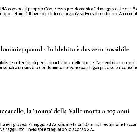
lA convoca il proprio Congresso per domenica 24 maggio dalle ore 9 a
 dopo sei mesi di lavoro politico e organizzativo sul territorio. A comunic
dominio; quando l’addebito è davvero possibile
bilisce criteri rigidi per la ripartizione delle spese. L’assemblea non può
rsonali a un singolo condomino: servono basi legali precise o il consens
carello, la 'nonna' della Valle morta a 107 anni
lta ieri giovedì 7 maggio ad Aosta, all’età di 107 anni, Ires Simone Faccare
va raggiunto l'invidiabile traguardo lo scorso 22...