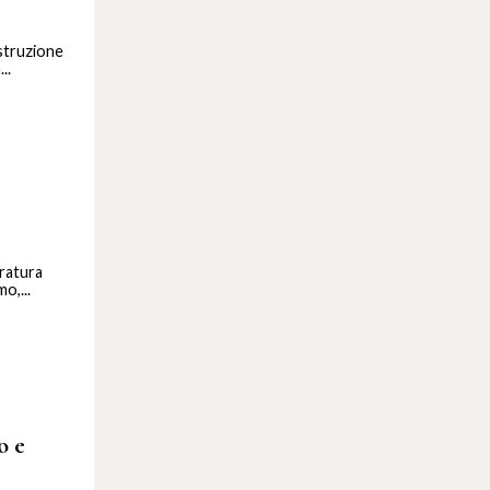
ostruzione
..
tratura
o,...
o e