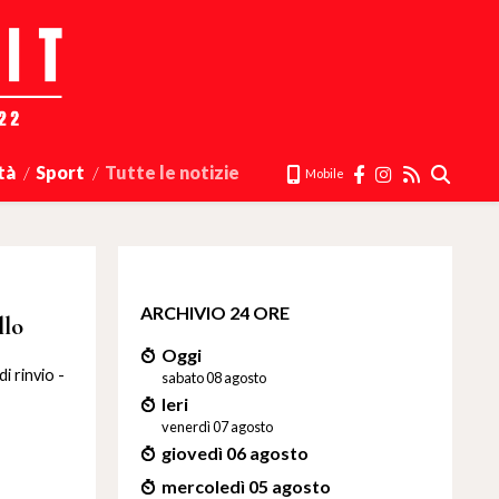
tà
Sport
Tutte le notizie
Mobile
ARCHIVIO 24 ORE
llo
Oggi
i rinvio -
sabato 08 agosto
Ieri
venerdì 07 agosto
giovedì 06 agosto
mercoledì 05 agosto