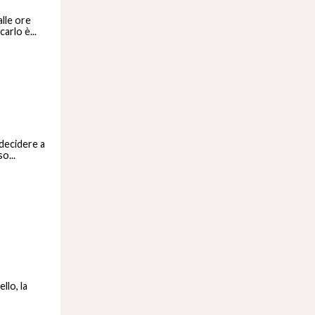
lle ore
arlo è...
 decidere a
o...
llo, la