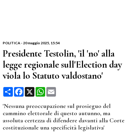
POLITICA
-
20 maggio 2025
, 15:54
Presidente Testolin, 'il 'no' alla
legge regionale sull'Election day
viola lo Statuto valdostano'
Condividi
Facebook
X
WhatsApp
Email
'Nessuna preoccupazione sul prosieguo del
cammino elettorale di questo autunno, ma
assoluta certezza di difendere davanti alla Corte
costituzionale una specificità legislativa'