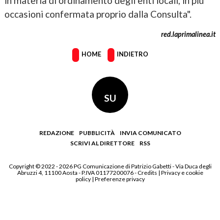
in materia di ordinamento degli enti locali, in più
occasioni confermata proprio dalla Consulta".
red.laprimalinea.it
HOME
INDIETRO
SU
REDAZIONE
PUBBLICITÀ
INVIA COMUNICATO
SCRIVI AL DIRETTORE
RSS
Copyright © 2022 - 2026 PG Comunicazione di Patrizio Gabetti - Via Duca degli
Abruzzi 4, 11100 Aosta - P.IVA 01177200076 -
Credits
|
Privacy e cookie
policy
|
Preferenze privacy