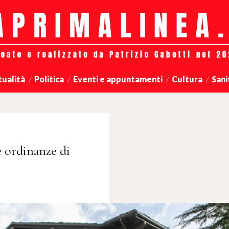
tualità
Politica
Eventi e appuntamenti
Cultura
Sani
e ordinanze di