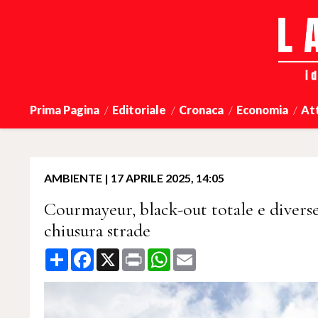
Prima Pagina
Editoriale
Cronaca
Economia
At
AMBIENTE
|
17 APRILE 2025, 14:05
Courmayeur, black-out totale e divers
chiusura strade
Share
Facebook
X
Print
WhatsApp
Email