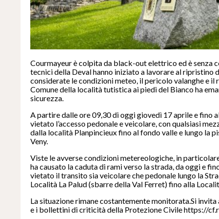
Courmayeur è colpita da black-out elettrico ed è senza co
tecnici della Deval hanno iniziato a lavorare al ripristino 
considerate le condizioni meteo, il pericolo valanghe e il r
Comune della località tutistica ai piedi del Bianco ha em
sicurezza.
A partire dalle ore 09,30 di oggi giovedì 17 aprile e fino 
vietato l’accesso pedonale e veicolare, con qualsiasi mezz
dalla località Planpincieux fino al fondo valle e lungo la p
Veny.
Viste le avverse condizioni metereologiche, in particolare 
ha causato la caduta di rami verso la strada, da oggi e fino
vietato il transito sia veicolare che pedonale lungo la Stra
Località La Palud (sbarre della Val Ferret) fino alla Locali
La situazione rimane costantemente monitorata.Si invita 
e i bollettini di criticità della Protezione Civile https://cf.