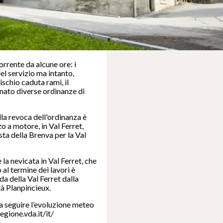
rrente da alcune ore: i
del servizio ma intanto,
ischio caduta rami, il
anato diverse ordinanze di
alla revoca dell'ordinanza è
o a motore, in Val Ferret,
ista della Brenva per la Val
la nevicata in Val Ferret, che
 al termine dei lavori è
da della Val Ferret dalla
tà Planpincieux.
a seguire l’evoluzione meteo
regione.vda.it/it/