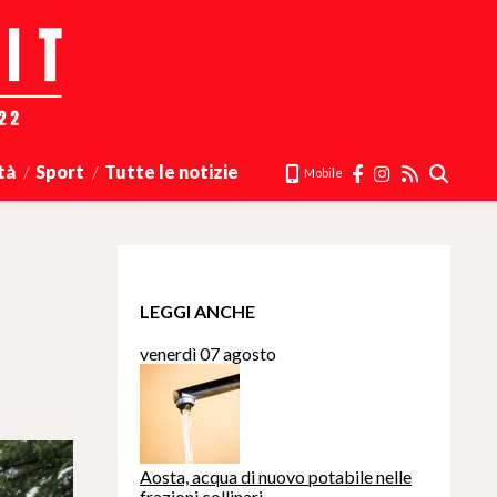
tà
Sport
Tutte le notizie
Mobile
LEGGI ANCHE
venerdì 07 agosto
Aosta, acqua di nuovo potabile nelle
frazioni collinari