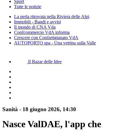
Sport
Tutte le notizie
La perla ritrovata nella Riviera delle Alpi
Immobili - Bandi e avvisi
Il mondo di CNA Vda
Confcommercio VdA informa
Crescere con Confartigianato VdA
AUTOPORTO spa - Una vetrina sulla Valle
Il Bazar delle Idee
Sanità
-
18 giugno 2026
, 14:30
Nasce ValDAE, l'app che