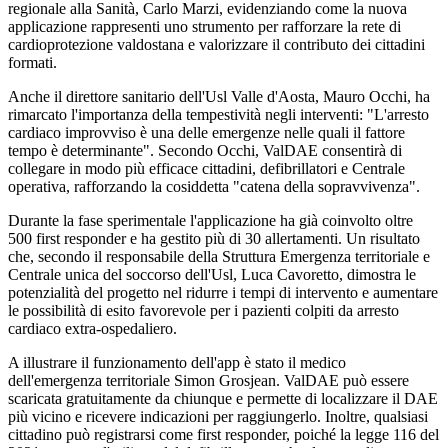
regionale alla Sanità, Carlo Marzi, evidenziando come la nuova
applicazione rappresenti uno strumento per rafforzare la rete di
cardioprotezione valdostana e valorizzare il contributo dei cittadini
formati.
Anche il direttore sanitario dell'Usl Valle d'Aosta, Mauro Occhi, ha
rimarcato l'importanza della tempestività negli interventi: "L'arresto
cardiaco improvviso è una delle emergenze nelle quali il fattore
tempo è determinante". Secondo Occhi, ValDAE consentirà di
collegare in modo più efficace cittadini, defibrillatori e Centrale
operativa, rafforzando la cosiddetta "catena della sopravvivenza".
Durante la fase sperimentale l'applicazione ha già coinvolto oltre
500 first responder e ha gestito più di 30 allertamenti. Un risultato
che, secondo il responsabile della Struttura Emergenza territoriale e
Centrale unica del soccorso dell'Usl, Luca Cavoretto, dimostra le
potenzialità del progetto nel ridurre i tempi di intervento e aumentare
le possibilità di esito favorevole per i pazienti colpiti da arresto
cardiaco extra-ospedaliero.
A illustrare il funzionamento dell'app è stato il medico
dell'emergenza territoriale Simon Grosjean. ValDAE può essere
scaricata gratuitamente da chiunque e permette di localizzare il DAE
più vicino e ricevere indicazioni per raggiungerlo. Inoltre, qualsiasi
cittadino può registrarsi come first responder, poiché la legge 116 del