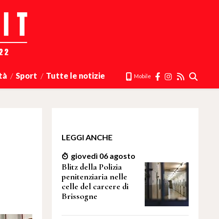
tà
Sport
Tutte le notizie
Mobile
LEGGI ANCHE
giovedì 06 agosto
Blitz della Polizia
penitenziaria nelle
celle del carcere di
Brissogne