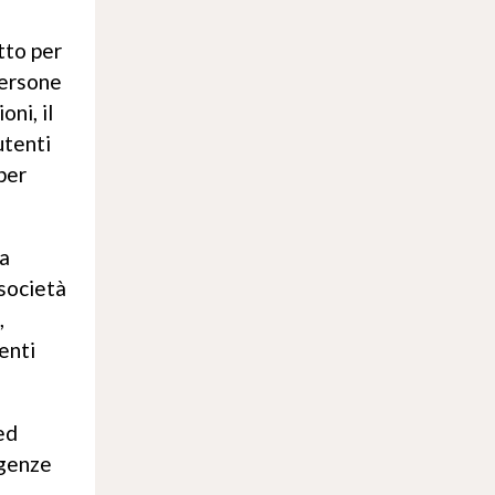
tto per
persone
ni, il
utenti
per
ia
 società
,
enti
ed
igenze