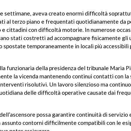
se settimane, aveva creato enormi difficoltà soprattu
locati al terzo piano e frequentati quotidianamente da 
 e cittadini con difficoltà motorie. In numerose occasio
rano stati costretti ad accompagnare fisicamente gli 
no spostate temporaneamente in locali più accessibili 
a funzionaria della presidenza del tribunale Maria P
mente la vicenda mantenendo continui contatti con la
nterventi risolutivi. Un lavoro silenzioso ma continuo
uotidiana delle difficoltà operative causate dai frequ
o dell’ascensore possa garantire continuità di servizio 
va assunto contorni difficilmente compatibili con le es
deve poter assicurare.