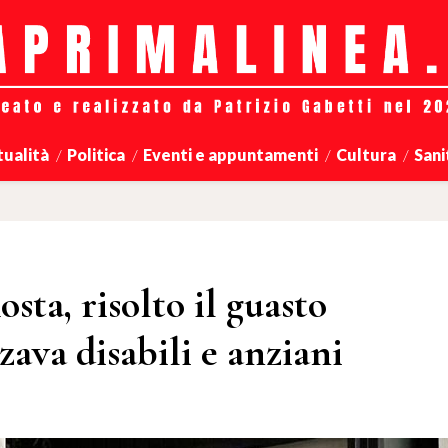
tualità
Politica
Eventi e appuntamenti
Cultura
Sani
osta, risolto il guasto
zava disabili e anziani