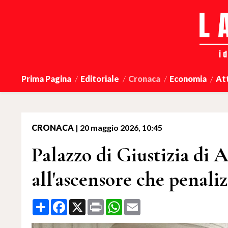
Prima Pagina
Editoriale
Cronaca
Economia
At
CRONACA
|
20 maggio 2026, 10:45
Palazzo di Giustizia di A
all'ascensore che penaliz
Share
Facebook
X
Print
WhatsApp
Email