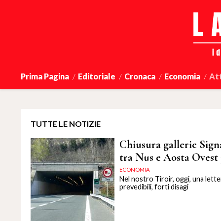
Prima Pagina
Editoriale
Cronaca
Economia
At
TUTTE LE NOTIZIE
Chiusura gallerie Signa
tra Nus e Aosta Ovest p
ECONOMIA
Nel nostro Tiroir, oggi, una lett
prevedibili, forti disagi