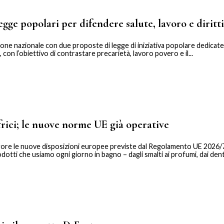
egge popolari per difendere salute, lavoro e diritti
ione nazionale con due proposte di legge di iniziativa popolare dedicate 
, con l’obiettivo di contrastare precarietà, lavoro povero e il...
frici; le nuove norme UE già operative
igore le nuove disposizioni europee previste dal Regolamento UE 2026/
dotti che usiamo ogni giorno in bagno – dagli smalti ai profumi, dai dentifr