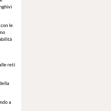
nghivi
 con le
ono
bilità
lle reti
della
ando a