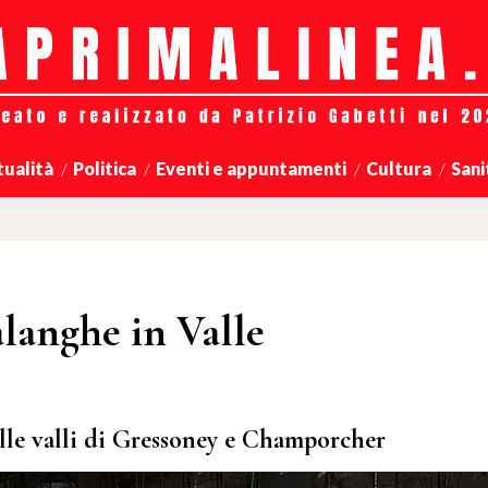
tualità
Politica
Eventi e appuntamenti
Cultura
Sani
alanghe in Valle
lle valli di Gressoney e Champorcher