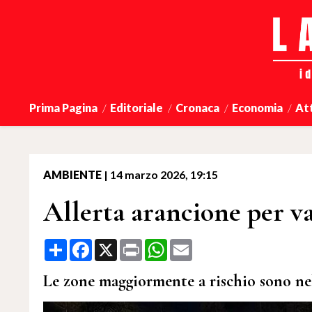
Prima Pagina
Editoriale
Cronaca
Economia
At
AMBIENTE
|
14 marzo 2026, 19:15
Allerta arancione per v
Share
Facebook
X
Print
WhatsApp
Email
Le zone maggiormente a rischio sono ne