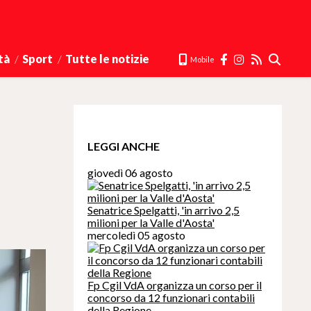
tà
Sport
Tutte le notizie
Mobile
LEGGI ANCHE
giovedì 06 agosto
Senatrice Spelgatti, 'in arrivo 2,5
milioni per la Valle d'Aosta'
mercoledì 05 agosto
Fp Cgil VdA organizza un corso per il
concorso da 12 funzionari contabili
della Regione