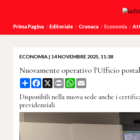
Prima Pagina
Editoriale
Cronaca
Economia
At
ECONOMIA
|
14 NOVEMBRE 2025, 11:38
Nuovamente operativo l'Ufficio postal
Share
Facebook
X
Print
WhatsApp
Email
Disponibili nella nuova sede anche i certifica
previdenziali