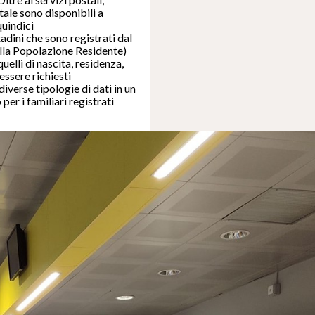
tale sono disponibili a
quindici
ttadini che sono registrati dal
la Popolazione Residente)
quelli di nascita, residenza,
essere richiesti
verse tipologie di dati in un
per i familiari registrati