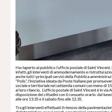
Ha riaperto al pubblico l’ufficio postale di Saint Vincent.
infatti, gli interventi di ammodernamento e ristrutturazio
anche tutti i principali servizi della Pubblica amministra
“Polis”, l’iniziativa ideata da Poste Italiane per promuov
sociale e territoriale nei settemila comuni con meno di 1
al loro rilancio. L’ufficio postale di Saint Vincent è in via
disposizione dei cittadini con il consueto orario: dal luned
alle ore 13.35 e il sabato fino alle 12.35.
Tra gli interventi effettuati il rinnovo della pavimentazion
di tinteggiatura, nuovi arredi, e postazioni ergonomiche. O