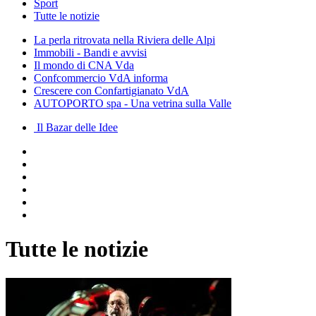
Sport
Tutte le notizie
La perla ritrovata nella Riviera delle Alpi
Immobili - Bandi e avvisi
Il mondo di CNA Vda
Confcommercio VdA informa
Crescere con Confartigianato VdA
AUTOPORTO spa - Una vetrina sulla Valle
Il Bazar delle Idee
Tutte le notizie