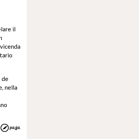
are il
n
a vicenda
tario
e de
, nella
ano
pa.ga.