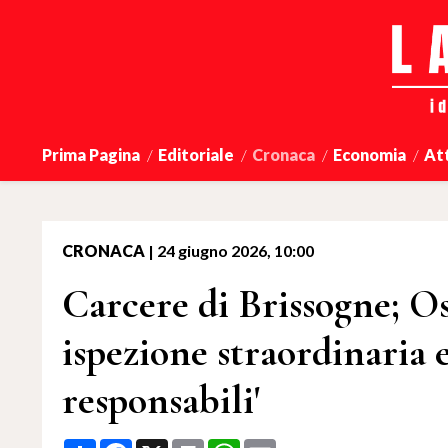
Prima Pagina
Editoriale
Cronaca
Economia
At
CRONACA
|
24 giugno 2026, 10:00
Carcere di Brissogne; Osa
ispezione straordinaria
responsabili'
Share
Facebook
X
Print
WhatsApp
Email