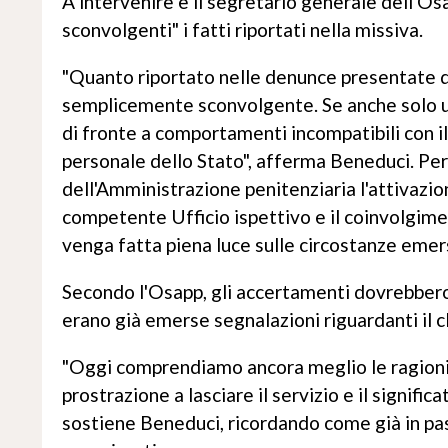
A intervenire è il segretario generale dell'O
sconvolgenti" i fatti riportati nella missiva.
"Quanto riportato nelle denunce presentate da
semplicemente sconvolgente. Se anche solo u
di fronte a comportamenti incompatibili con il 
personale dello Stato", afferma Beneduci. Per
dell'Amministrazione penitenziaria l'attivazion
competente Ufficio ispettivo e il coinvolgim
venga fatta piena luce sulle circostanze emer
Secondo l'Osapp, gli accertamenti dovrebbero 
erano già emerse segnalazioni riguardanti il cl
"Oggi comprendiamo ancora meglio le ragioni c
prostrazione a lasciare il servizio e il signifi
sostiene Beneduci, ricordando come già in pas