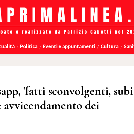
tualità
Politica
Eventi e appuntamenti
Cultura
Sani
pp, 'fatti sconvolgenti, subi
 e avvicendamento dei