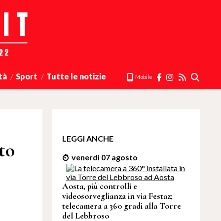
tà
Sport
Tutte le notizie
Mobile
LEGGI ANCHE
to
venerdì 07 agosto
Aosta, più controlli e
videosorveglianza in via Festaz;
telecamera a 360 gradi alla Torre
del Lebbroso