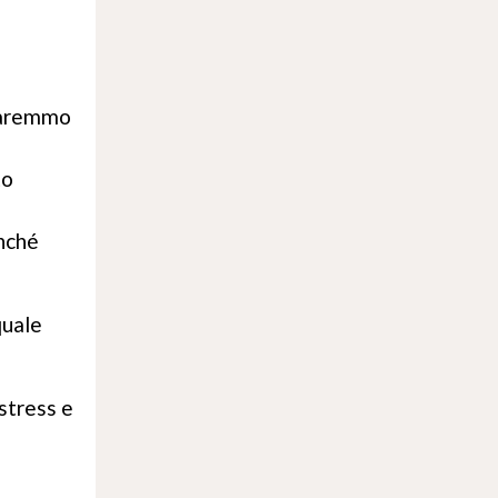
 saremmo
to
inché
quale
stress e