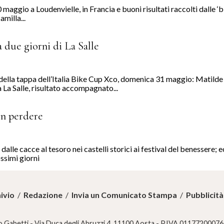
ggio a Loudenvielle, in Francia e buoni risultati raccolti dalle ‘b
amilla...
 due giorni di La Salle
a della tappa dell’Italia Bike Cup Xco, domenica 31 maggio: Matild
 La Salle, risultato accompagnato...
on perdere
alle cacce al tesoro nei castelli storici ai festival del benessere; e
ssimi giorni
ivio
/
Redazione
/
Invia un Comunicato Stampa
/
Pubblicità
 Gabetti - Via Duca degli Abruzzi 4, 11100 Aosta - P.IVA 01177200076