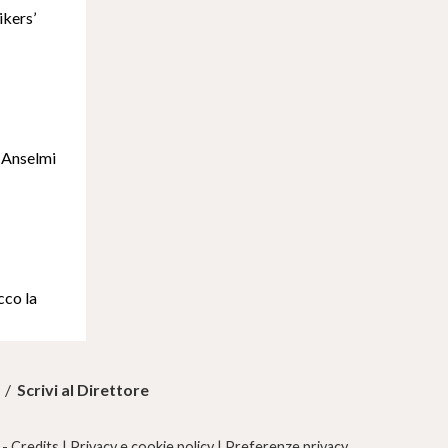
ikers’
e Anselmi
cco la
/
Scrivi al Direttore
 -
Credits
|
Privacy e cookie policy
|
Preferenze privacy