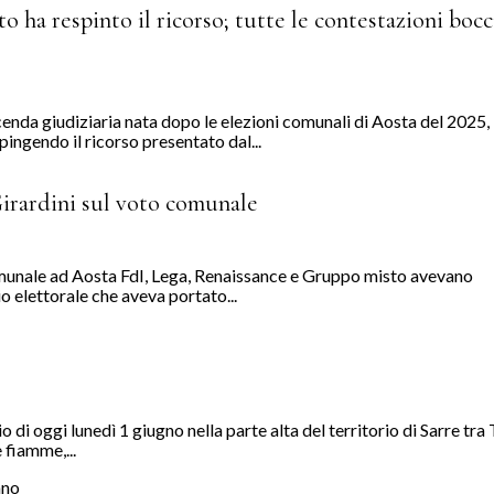
to ha respinto il ricorso; tutte le contestazioni bocc
icenda giudiziaria nata dopo le elezioni comunali di Aosta del 2025,
ingendo il ricorso presentato dal...
Girardini sul voto comunale
omunale ad Aosta FdI, Lega, Renaissance e Gruppo misto avevano
io elettorale che aveva portato...
di oggi lunedì 1 giugno nella parte alta del territorio di Sarre tra
 fiamme,...