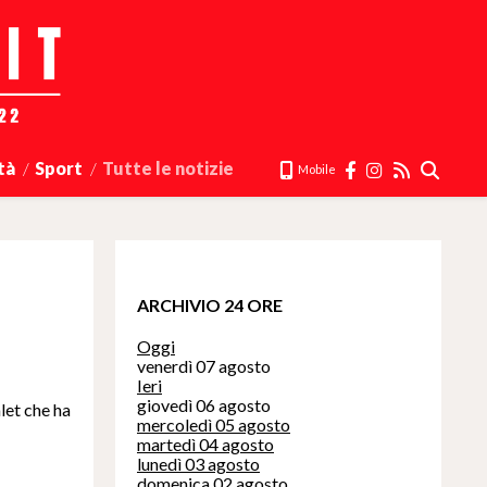
tà
Sport
Tutte le notizie
Mobile
ARCHIVIO 24 ORE
Oggi
venerdì 07 agosto
Ieri
giovedì 06 agosto
let che ha
mercoledì 05 agosto
martedì 04 agosto
lunedì 03 agosto
domenica 02 agosto