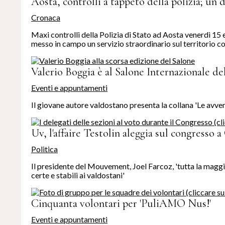
Aosta, controlli a tappeto della polizia; un 
Cronaca
Maxi controlli della Polizia di Stato ad Aosta venerdì 15
messo in campo un servizio straordinario sul territorio con 
Valerio Boggia è al Salone Internazionale de
Eventi e appuntamenti
Il giovane autore valdostano presenta la collana 'Le avven
Uv, l'affaire Testolin aleggia sul congresso 
Politica
Il presidente del Mouvement, Joel Farcoz, 'tutta la magg
certe e stabili ai valdostani'
Cinquanta volontari per 'PuliAMO Nus!'
Eventi e appuntamenti