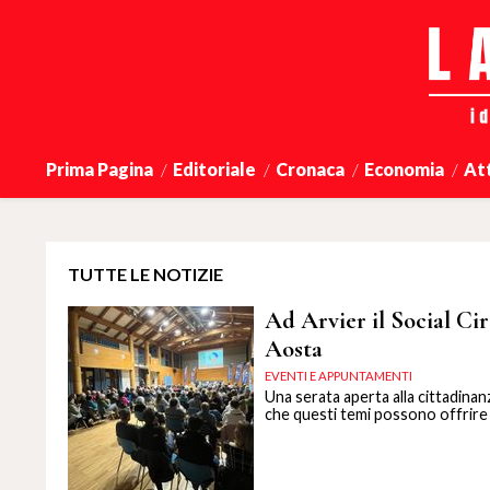
Prima Pagina
Editoriale
Cronaca
Economia
At
TUTTE LE NOTIZIE
Ad Arvier il Social Ci
Aosta
EVENTI E APPUNTAMENTI
Una serata aperta alla cittadinanz
che questi temi possono offrire a