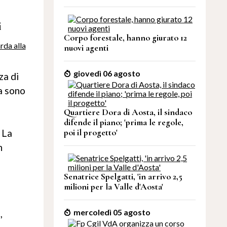
i
Corpo forestale, hanno giurato 12
nuovi agenti
giovedì 06 agosto
za di
ea sono
Quartiere Dora di Aosta, il sindaco
difende il piano; 'prima le regole,
 La
poi il progetto'
n
Senatrice Spelgatti, 'in arrivo 2,5
milioni per la Valle d'Aosta'
mercoledì 05 agosto
,