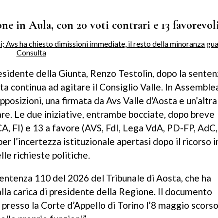
e in Aula, con 20 voti contrari e 13 favorevol
residente della Giunta, Renzo Testolin, dopo la senten
sta continua ad agitare il Consiglio Valle. In Assembl
opposizioni, una firmata da Avs Valle d'Aosta e un’altra
are. Le due iniziative, entrambe bocciate, dopo breve
 CA, FI) e 13 a favore (AVS, FdI, Lega VdA, PD-FP, AdC,
 l’incertezza istituzionale apertasi dopo il ricorso i
lle richieste politiche.
sentenza 110 del 2026 del Tribunale di Aosta, che ha
lla carica di presidente della Regione. Il documento
 presso la Corte d’Appello di Torino l’8 maggio scorso