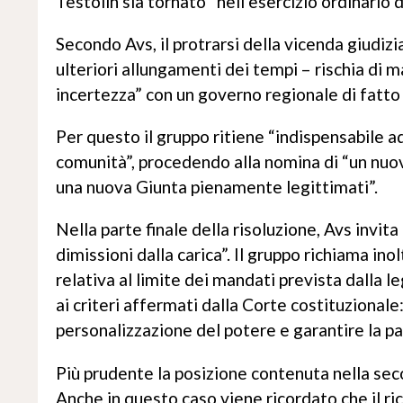
Testolin sia tornato “nell’esercizio ordinario d
Secondo Avs, il protrarsi della vicenda giudizi
ulteriori allungamenti dei tempi – rischia di 
incertezza” con un governo regionale di fatto 
Per questo il gruppo ritiene “indispensabile 
comunità”, procedendo alla nomina di “un nuo
una nuova Giunta pienamente legittimati”.
Nella parte finale della risoluzione, Avs inv
dimissioni dalla carica”. Il gruppo richiama inol
relativa al limite dei mandati prevista dalla
ai criteri affermati dalla Corte costituzionale
personalizzazione del potere e garantire la pa
Più prudente la posizione contenuta nella seco
Anche in questo caso viene ricordato che il ric