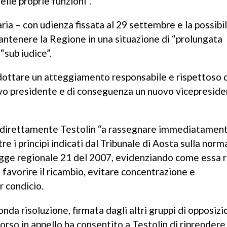
elle proprie funzioni”.
aria – con udienza fissata al 29 settembre e la possibil
mantenere la Regione in una situazione di “prolungata
“sub iudice”.
adottare un atteggiamento responsabile e rispettoso 
vo presidente e di conseguenza un nuovo vicepreside
ita direttamente Testolin “a rassegnare immediatament
tre i principi indicati dal Tribunale di Aosta sulla norm
 legge regionale 21 del 2007, evidenziando come essa 
: favorire il ricambio, evitare concentrazione e
r condicio.
nda risoluzione, firmata dagli altri gruppi di opposizi
orso in appello ha consentito a Testolin di riprendere