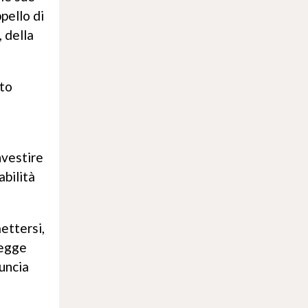
pello di
 della
nto
nvestire
abilità
ettersi,
legge
nuncia