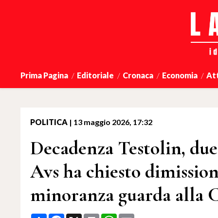
Prima Pagina
Editoriale
Cronaca
Economia
At
POLITICA
|
13 maggio 2026, 17:32
Decadenza Testolin, due 
Avs ha chiesto dimission
minoranza guarda alla 
Share
Facebook
X
Print
WhatsApp
Email