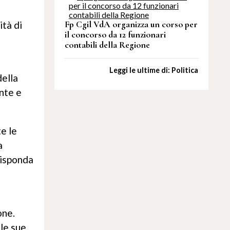
ità di
Fp Cgil VdA organizza un corso per
il concorso da 12 funzionari
contabili della Regione
Leggi le ultime di: Politica
della
nte e
e le
a
risponda
one.
 le sue