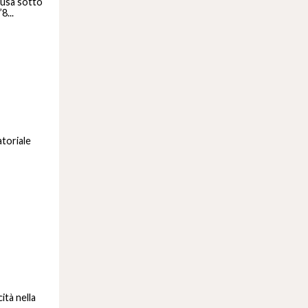
fusa sotto
8...
atoriale
ità nella