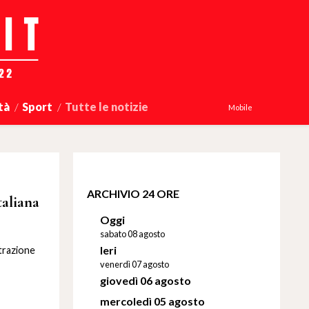
tà
Sport
Tutte le notizie
Mobile
ARCHIVIO 24 ORE
taliana
Oggi
sabato 08 agosto
Ieri
trazione
venerdì 07 agosto
giovedì 06 agosto
mercoledì 05 agosto