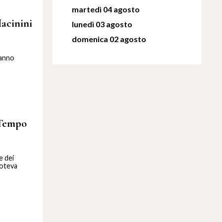
martedì 04 agosto
Macinini
lunedì 03 agosto
domenica 02 agosto
’anno
'Tempo
e dei
poteva