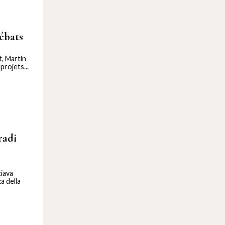
ébats
t, Martin
rojets...
radi
ciava
a della