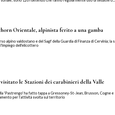
rsonale; sono 120 i detenuti che fanno regolarmente uso di sedativi o...
ithorn Orientale, alpinista ferito a una gamba
o alpino valdostano e del Sagf della Guardia di Finanza di Cervinia; la 
 l'impiego dell'elicottero
visitato le Stazioni dei carabinieri della Valle
lla 'Pastrengo' ha fatto tappa a Gressoney-St-Jean, Brusson, Cogne e
amento per l’attività svolta sul territorio