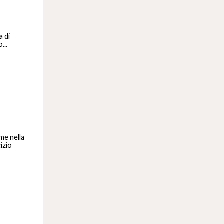
a di
...
me nella
izio