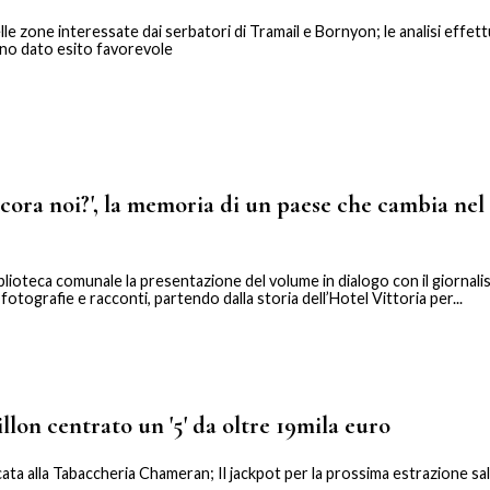
elle zone interessate dai serbatori di Tramail e Bornyon; le analisi effe
anno dato esito favorevole
ora noi?', la memoria di un paese che cambia nel 
Biblioteca comunale la presentazione del volume in dialogo con il giornali
otografie e racconti, partendo dalla storia dell’Hotel Vittoria per...
lon centrato un '5' da oltre 19mila euro
ata alla Tabaccheria Chameran; Il jackpot per la prossima estrazione sal