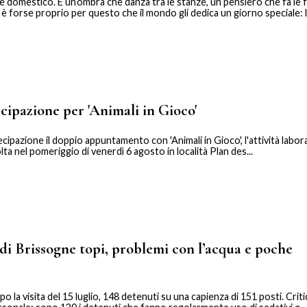
le domestico. È un’ombra che danza tra le stanze, un pensiero che fa le 
 è forse proprio per questo che il mondo gli dedica un giorno speciale: l’
ipazione per 'Animali in Gioco'
cipazione il doppio appuntamento con 'Animali in Gioco', l'attività labor
olta nel pomeriggio di venerdì 6 agosto in località Plan des...
 di Brissogne topi, problemi con l’acqua e poche
o la visita del 15 luglio, 148 detenuti su una capienza di 151 posti. Critic