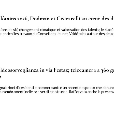
dôtains 2026, Dodman et Ceccarelli au cœur des d
ns de ski, changement climatique et valorisation des talents; le 4 aoû
 enrichi les travaux du Conseil des Jeunes Valdôtains autour des deux p
videosorveglianza in via Festaz; telecamera a 360 g
o
gnalazioni di residenti e commercianti e un recente esposto che denun
 assembramenti nelle ore serali e notturne. Rafforzata anche la presenz