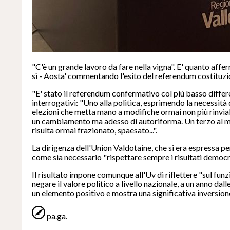
"C'è un grande lavoro da fare nella vigna". E' quanto affe
sì - Aosta' commentando l'esito del referendum costituzio
"E' stato il referendum confermativo col più basso differ
interrogativi: "Uno alla politica, esprimendo la necessità
elezioni che metta mano a modifiche ormai non più rinviab
un cambiamento ma adesso di autoriforma. Un terzo al mo
risulta ormai frazionato, spaesato...".
La dirigenza dell'Union Valdotaine, che si era espressa per
come sia necessario "rispettare sempre i risultati democra
Il risultato impone comunque all'Uv di riflettere "sul fun
negare il valore politico a livello nazionale, a un anno dall
un elemento positivo e mostra una significativa inversion
pa.ga.