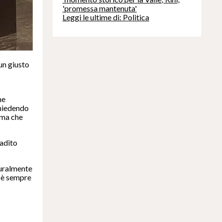
'promessa mantenuta'
Leggi le ultime di: Politica
un giusto
me
chiedendo
 ma che
badito
turalmente
he è sempre