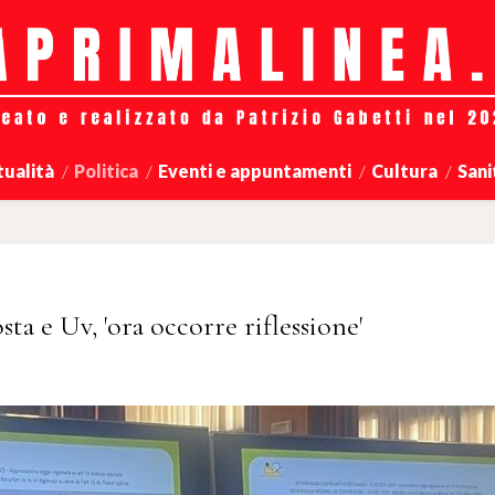
tualità
Politica
Eventi e appuntamenti
Cultura
Sani
a e Uv, 'ora occorre riflessione'