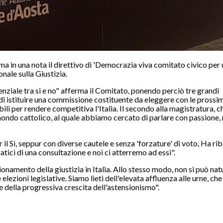
rma in una nota il direttivo di 'Democrazia viva comitato civico per 
nale sulla Giustizia.
enziale tra si e no" afferma il Comitato, ponendo perciò tre grandi
 di istituire una commissione costituente da eleggere con le prossi
ili per rendere competitiva l'Italia. Il secondo alla magistratura, 
ndo cattolico, al quale abbiamo cercato di parlare con passione,
 il Sì, seppur con diverse cautele e senza 'forzature' di voto, Ha ri
tici di una consultazione e noi ci atterremo ad essi".
zionamento della giustizia in Italia. Allo stesso modo, non si può na
e elezioni legislative. Siamo lieti dell'elevata affluenza alle urne, c
e della progressiva crescita dell'astensionismo".