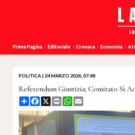
Prima Pagina
Editoriale
Cronaca
Economia
At
POLITICA
|
24 MARZO 2026, 07:48
Referendum Giustizia; Comitato Sì Aost
Share
Facebook
X
Print
WhatsApp
Email