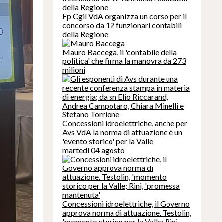
Fp Cgil VdA organizza un corso per il
concorso da 12 funzionari contabili
della Regione
Mauro Baccega, il 'contabile della
politica' che firma la manovra da 273
milioni
Concessioni idroelettriche, anche per
Avs VdA la norma di attuazione è un
'evento storico' per la Valle
martedì 04 agosto
Concessioni idroelettriche, il Governo
approva norma di attuazione. Testolin,
'momento storico per la Valle; Rini,