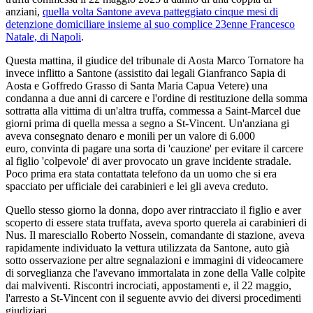
anziani,
quella volta Santone aveva patteggiato cinque mesi di
detenzione domiciliare insieme al suo complice 23enne Francesco
Natale, di Napoli
.
Questa mattina, il giudice del tribunale di Aosta Marco Tornatore ha
invece inflitto a Santone (assistito dai legali Gianfranco Sapia di
Aosta e Goffredo Grasso di Santa Maria Capua Vetere) una
condanna a due anni di carcere e l'ordine di restituzione della somma
sottratta alla vittima di un'altra truffa, commessa a Saint-Marcel due
giorni prima di quella messa a segno a St-Vincent. Un'anziana gi
aveva consegnato denaro e monili per un valore di 6.000
euro, convinta di pagare una sorta di 'cauzione' per evitare il carcere
al figlio 'colpevole' di aver provocato un grave incidente stradale.
Poco prima era stata contattata telefono da un uomo che si era
spacciato per ufficiale dei carabinieri e lei gli aveva creduto.
Quello stesso giorno la donna, dopo aver rintracciato il figlio e aver
scoperto di essere stata truffata, aveva sporto querela ai carabinieri di
Nus. Il maresciallo Roberto Nossein, comandante di stazione, aveva
rapidamente individuato la vettura utilizzata da Santone, auto già
sotto osservazione per altre segnalazioni e immagini di videocamere
di sorveglianza che l'avevano immortalata in zone della Valle colpìte
dai malviventi. Riscontri incrociati, appostamenti e, il 22 maggio,
l'arresto a St-Vincent con il seguente avvio dei diversi procedimenti
giudiziari.