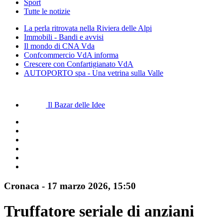
Sport
Tutte le notizie
La perla ritrovata nella Riviera delle Alpi
Immobili - Bandi e avvisi
Il mondo di CNA Vda
Confcommercio VdA informa
Crescere con Confartigianato VdA
AUTOPORTO spa - Una vetrina sulla Valle
Il Bazar delle Idee
Cronaca
-
17 marzo 2026
, 15:50
Truffatore seriale di anziani