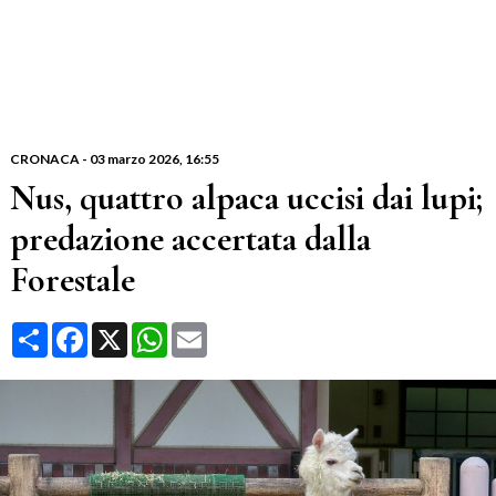
CRONACA
-
03 marzo 2026
, 16:55
Nus, quattro alpaca uccisi dai lupi;
predazione accertata dalla
Forestale
Condividi
Facebook
X
WhatsApp
Email