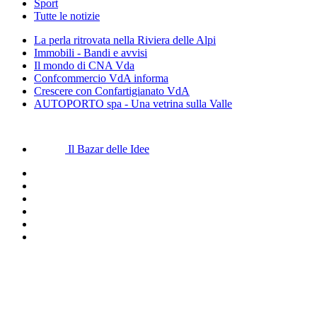
Sport
Tutte le notizie
La perla ritrovata nella Riviera delle Alpi
Immobili - Bandi e avvisi
Il mondo di CNA Vda
Confcommercio VdA informa
Crescere con Confartigianato VdA
AUTOPORTO spa - Una vetrina sulla Valle
Il Bazar delle Idee