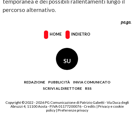
temporanea e dei possibili rallentamenti lungo il
percorso alternativo.
pa.ga.
HOME
INDIETRO
SU
REDAZIONE
PUBBLICITÀ
INVIA COMUNICATO
SCRIVI AL DIRETTORE
RSS
Copyright © 2022 - 2026 PG Comunicazione di Patrizio Gabetti - Via Duca degli
Abruzzi 4, 11100 Aosta - P.IVA 01177200076 -
Credits
|
Privacy e cookie
policy
|
Preferenze privacy