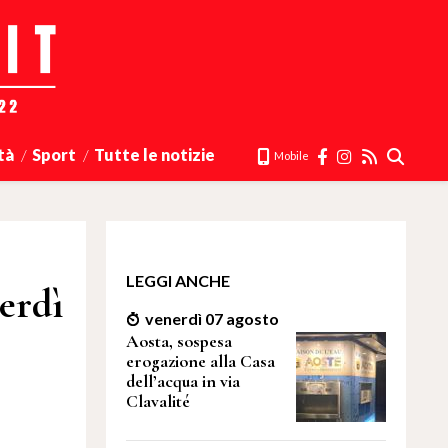
tà
Sport
Tutte le notizie
Mobile
LEGGI ANCHE
erdì
venerdì 07 agosto
Aosta, sospesa
erogazione alla Casa
dell’acqua in via
Clavalité