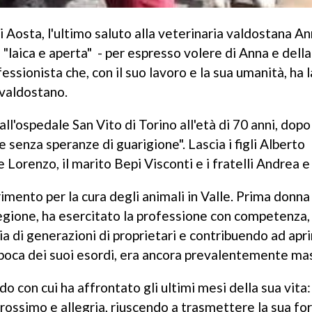
di Aosta, l'ultimo saluto alla veterinaria valdostana 
 "laica e aperta" - per espresso volere di Anna e della
essionista che, con il suo lavoro e la sua umanità, ha 
 valdostano.
l'ospedale San Vito di Torino all'età di 70 anni, dopo
e senza speranze di guarigione". Lascia i figli Alberto
e Lorenzo, il marito Bepi Visconti e i fratelli Andrea e
rimento per la cura degli animali in Valle. Prima donna
a regione, ha esercitato la professione con competenza,
ia di generazioni di proprietari e contribuendo ad apri
'epoca dei suoi esordi, era ancora prevalentemente mas
odo con cui ha affrontato gli ultimi mesi della sua vita
prossimo e allegria, riuscendo a trasmettere la sua for