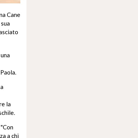
Anna Cane
 sua
lasciato
 una
 Paola.
 a
re la
chile.
: "Con
za a chi