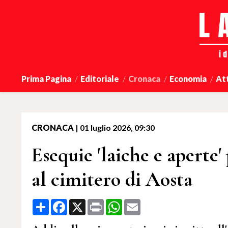
Prima Pagina
Editoriale
Cronaca
Economia
At
CRONACA
|
01 luglio 2026, 09:30
Esequie 'laiche e aperte
al cimitero di Aosta
Share
Facebook
X
Print
WhatsApp
Email