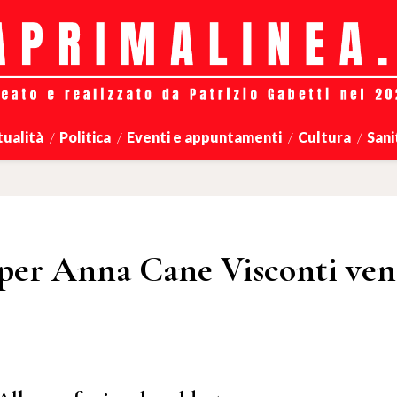
tualità
Politica
Eventi e appuntamenti
Cultura
Sani
' per Anna Cane Visconti ven