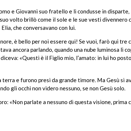
mo e Giovanni suo fratello e li condusse in disparte,
l suo volto brillò come il sole e le sue vesti divennero
Elia, che conversavano con lui.
ore, è bello per noi essere qui! Se vuoi, farò qui tre 
 stava ancora parlando, quando una nube luminosa li co
iceva: «Questi è il Figlio mio, l’amato: in lui ho posto
a a terra e furono presi da grande timore. Ma Gesù si av
ando gli occhi non videro nessuno, se non Gesù solo.
o: «Non parlate a nessuno di questa visione, prima c