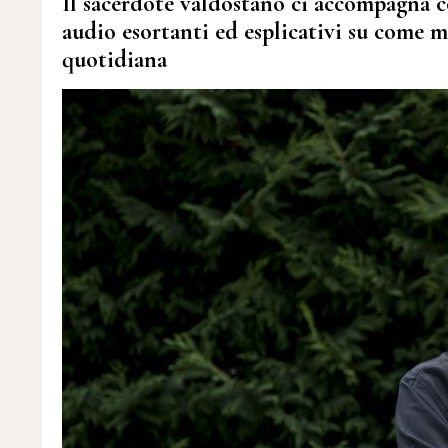
Il sacerdote valdostano ci accompagna c
audio esortanti ed esplicativi su come me
quotidiana