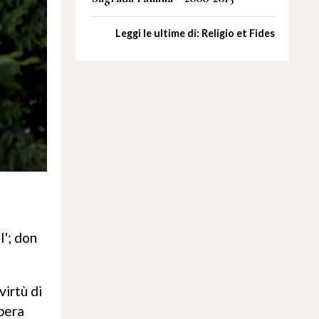
Leggi le ultime di: Religio et Fides
I'; don
virtù di
opera