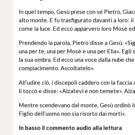
In quel tempo, Gesù prese con sé Pietro, Giaco
alto monte. E fu trasfigurato davanti a loro: i
come la luce. Ed ecco apparvero loro Mosè ed 
Prendendo la parola, Pietro disse a Gesù: «Sign
una per te, una per Mosè e una per Elia». Egli
la sua ombra. Ed ecco una voce dalla nube che d
compiacimento. Ascoltatelo».
All’udire ciò, i discepoli caddero con la facci
li toccò e disse: «Alzatevi e non temete». Alz
Mentre scendevano dal monte, Gesù ordinò lor
Figlio dell’uomo non sia risorto dai morti».
In basso il commento audio alla lettura