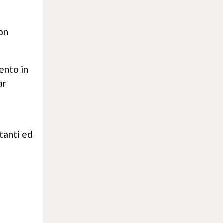
don
ento in
ar
tanti ed