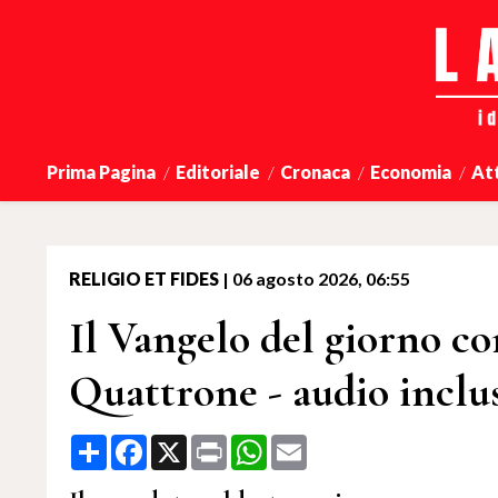
Prima Pagina
Editoriale
Cronaca
Economia
At
RELIGIO ET FIDES
|
06 agosto 2026, 06:55
Il Vangelo del giorno 
Quattrone - audio inclu
Share
Facebook
X
Print
WhatsApp
Email