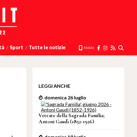
tà
Sport
Tutte le notizie
Mobile
LEGGI ANCHE
domenica 26 luglio
Vetrate della Sagrada Familia;
Antoni Gaudì (1852-1926)
domenica 19 luglio