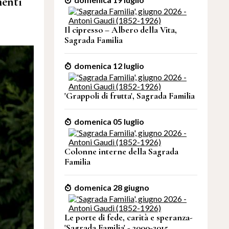
menti
Il cipresso – Albero della Vita,
Sagrada Familia
domenica 12 luglio
'Grappoli di frutta', Sagrada Familia
domenica 05 luglio
Colonne interne della Sagrada
Familia
domenica 28 giugno
Le porte di fede, carità e speranza-
'Sagrada Familia' - 2000-2015