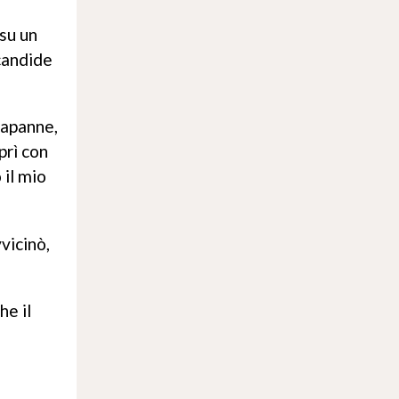
 su un
 candide
capanne,
prì con
 il mio
vicinò,
he il