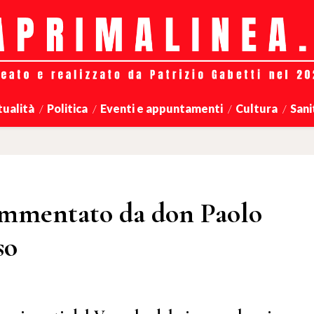
tualità
Politica
Eventi e appuntamenti
Cultura
Sani
commentato da don Paolo
so