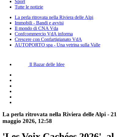
Sport
Tutte le notizie
La perla ritrovata nella Riviera delle Alpi
Immobili - Bandi e avvisi
Il mondo di CNA Vda
Confcommercio VdA informa
Crescere con Confartigianato VdA
AUTOPORTO spa - Una vetrina sulla Valle
Il Bazar delle Idee
La perla ritrovata nella Riviera delle Alpi
-
21
maggio 2026
, 12:58
'Les Voix Cachées 2026', al