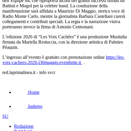
dell’Equipe 84, che riproporrà alcuni dei grandi successi firmati da
Battisti e Mogol per la celebre band. La conduzione della
manifestazione sarà affidata a Maurizio Di Maggio, storica voce di
Radio Monte Carlo, mentre la giornalista Barbara Castellani curerà
collegamenti e contributi speciali. La regia e la narrazione visiva
porteranno invece la firma di Antonio Centomani.
L’edizione 2026 di “Les Voix Cachées” è una produzione Musitalia
firmata da Mariella Restuccia, con la direzione artistica di Palmiro
Péaquin.
L’ingresso all’evento è gratuito con prenotazione online
https://les-
voix-cachees-2026-ì30maggio.eventbrite.it
.
red.laprimalinea.it - info svcr
Home
Indietro
SU
Redazione