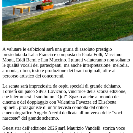
A valutare le esibizioni sarà una giuria di assoluto prestigio
presieduta da Lalla Francia e composta da Paola Folli, Massimo
Monti, Eddi Berni e Ilan Muccino. I giurati valuteranno non soltanto
le qualità vocali dei partecipanti, ma anche interpretazione, melodia,
armonia, ritmo, testo e produzione dei brani originali, oltre al
percorso artistico dei concorrenti.
La serata sarà impreziosita da ospiti speciali di grande richiamo.
Tornerà sul palco Silvia Lovicario, vincitrice della scorsa edizione,
che interpreterà il suo brano “Qui”. Spazio anche al mondo del
cinema e del doppiaggio con Valentina Favazza ed Elisabetta
Spinelli, protagoniste di un’intervista condotta dal critico
cinematografico Angelo Acerbi dedicata all’universo delle “voci
nascoste” del grande schermo.
Guest star dell’edizione 2026 sarà Maurizio Vandelli, storica voce