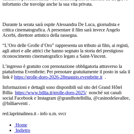
infortunio che travolge anche la sua vita privata.
Durante la serata sarà ospite Alessandra De Luca, giornalista e
critica cinematografica. A presentare il film sarà invece Angelo
Acerbi, direttore artistico della rassegna.
“L’Oro delle Grolle d’Oro” rappresenta un tributo ai film, ai registi,
agli attori e alle attrici che hanno segnato la storia del prestigioso
riconoscimento cinematografico legato a Saint-Vincent.
L’ingresso è gratuito con prenotazione obbligatoria attraverso la
piattaforma Eventbrite; Per prenotare gratuitamente il posto in sala il
link è
https://grolle-doro-2026-28maggio.eventbrite.it
.
Informazioni e dettagli sono disponibili sul sito del Grand Hôtel
Billia
https://www.billia.it/grolle-doro-2025/
nonché sui canali
social Facebook e Instagram @grandhotelbillia, @casinodelavallee,
@billiaeventi .
red.laprimalinea.it - info u.m. svcr
Home
Indietro