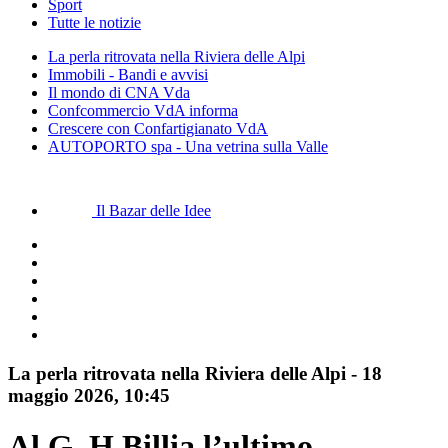
Sport
Tutte le notizie
La perla ritrovata nella Riviera delle Alpi
Immobili - Bandi e avvisi
Il mondo di CNA Vda
Confcommercio VdA informa
Crescere con Confartigianato VdA
AUTOPORTO spa - Una vetrina sulla Valle
Il Bazar delle Idee
La perla ritrovata nella Riviera delle Alpi
-
18
maggio 2026
, 10:45
Al G. H.Billia l’ultimo