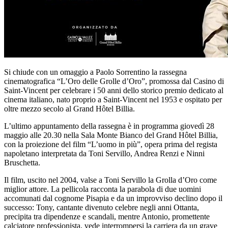
Si chiude con un omaggio a Paolo Sorrentino la rassegna
cinematografica “L’Oro delle Grolle d’Oro”, promossa dal Casino di
Saint-Vincent per celebrare i 50 anni dello storico premio dedicato al
cinema italiano, nato proprio a Saint-Vincent nel 1953 e ospitato per
oltre mezzo secolo al Grand Hôtel Billia.
L’ultimo appuntamento della rassegna è in programma giovedì 28
maggio alle 20.30 nella Sala Monte Bianco del Grand Hôtel Billia,
con la proiezione del film “L’uomo in più”, opera prima del regista
napoletano interpretata da Toni Servillo, Andrea Renzi e Ninni
Bruschetta.
Il film, uscito nel 2004, valse a Toni Servillo la Grolla d’Oro come
miglior attore. La pellicola racconta la parabola di due uomini
accomunati dal cognome Pisapia e da un improvviso declino dopo il
successo: Tony, cantante divenuto celebre negli anni Ottanta,
precipita tra dipendenze e scandali, mentre Antonio, promettente
calciatore professionista, vede interrompersi la carriera da un grave