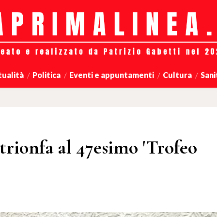
tualità
Politica
Eventi e appuntamenti
Cultura
Sani
trionfa al 47esimo 'Trofeo