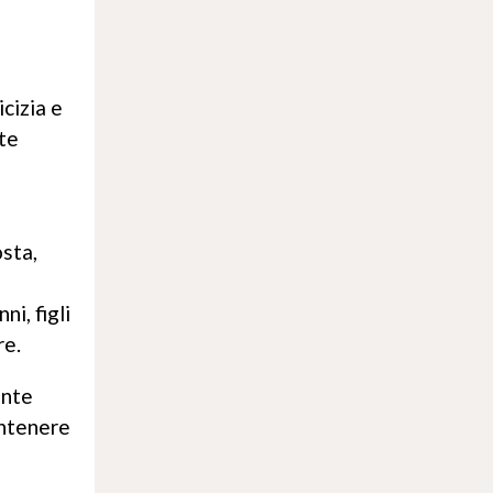
icizia e
te
osta,
n
i, figli
re.
ante
antenere