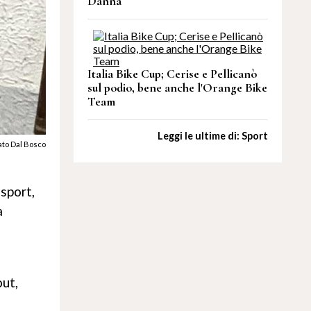
Danna
Italia Bike Cup; Cerise e Pellicanò
sul podio, bene anche l'Orange Bike
Team
Leggi le ultime di: Sport
to Dal Bosco
sport,
a
ut,