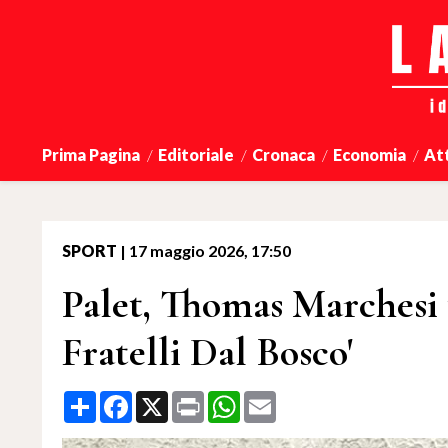
Prima Pagina
Editoriale
Cronaca
Economia
At
SPORT
|
17 maggio 2026, 17:50
Palet, Thomas Marchesi 
Fratelli Dal Bosco'
Share
Facebook
X
Print
WhatsApp
Email