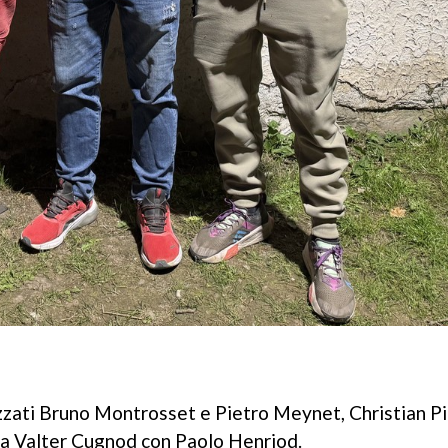
azzati Bruno Montrosset e Pietro Meynet, Christian Pie
e a Valter Cugnod con Paolo Henriod.