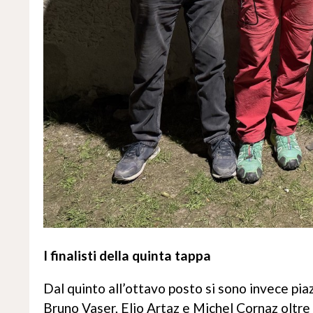
I finalisti della quinta tappa
Dal quinto all’ottavo posto si sono invece pi
Bruno Vaser, Elio Artaz e Michel Cornaz oltr