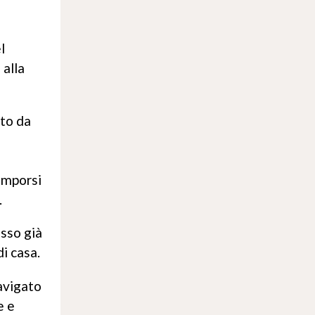
l
alla
ato da
imporsi
.
esso già
i casa.
navigato
e e