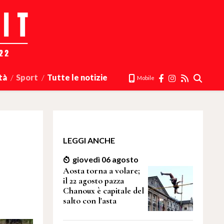
tà
Sport
Tutte le notizie
Mobile
LEGGI ANCHE
giovedì 06 agosto
Aosta torna a volare;
il 22 agosto pazza
Chanoux è capitale del
salto con l'asta