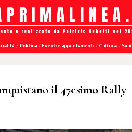
tualità
Politica
Eventi e appuntamenti
Cultura
Sani
nquistano il 47esimo Rally