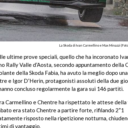
La Skoda di Ivan Carmellino e Max Minazzi (Foto
lle ultime prove speciali, quello che ha incoronato Iva
imo Rally Valle d’Aosta, secondo appuntamento della
volante della Skoda Fabia, ha avuto la meglio dopo una
tre e Igor D’Herin, protagonisti assoluti della due gio
hanno concluso regolarmente la gara sui 146 partiti.
tra Carmellino e Chentre ha rispettato le attese della v
ato era stato Chentre a partire forte, rifilando 2”1
tamente risposto nella ripetizione notturna, chiuden
imi di vantaggio.