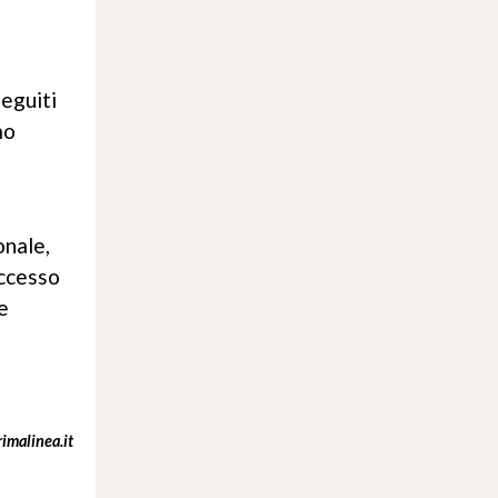
seguiti
mo
onale,
uccesso
e
imalinea.it