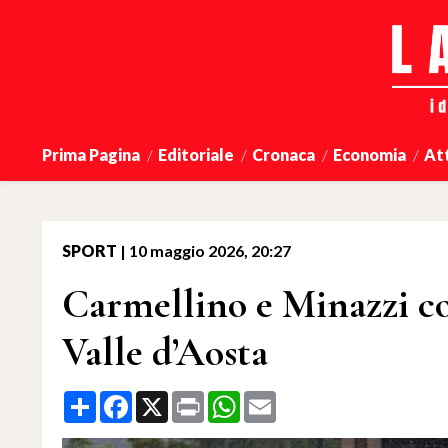
Prima Pagina
Editoriale
Cronaca
Economia
At
SPORT
|
10 maggio 2026, 20:27
Carmellino e Minazzi co
Valle d’Aosta
Share
Facebook
X
Print
WhatsApp
Email