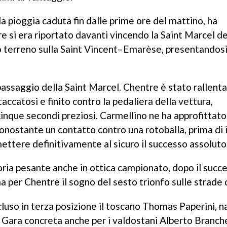
a pioggia caduta fin dalle prime ore del mattino, ha
 si era riportato davanti vincendo la Saint Marcel de
 terreno sulla Saint Vincent–Emarèse, presentandosi 
 passaggio della Saint Marcel. Chentre è stato rallent
ccatosi e finito contro la pedaliera della vettura,
cinque secondi preziosi. Carmellino ne ha approfittato
nostante un contatto contro una rotoballa, prima di 
mettere definitivamente al sicuro il successo assoluto
ttoria pesante anche in ottica campionato, dopo il succ
per Chentre il sogno del sesto trionfo sulle strade d
cluso in terza posizione il toscano Thomas Paperini, 
. Gara concreta anche per i valdostani Alberto Branch