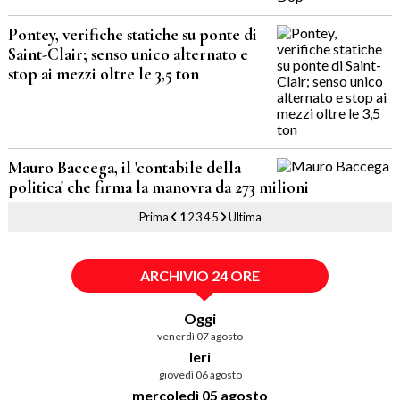
Pontey, verifiche statiche su ponte di
Saint-Clair; senso unico alternato e
stop ai mezzi oltre le 3,5 ton
Mauro Baccega, il 'contabile della
politica' che firma la manovra da 273 milioni
Prima
1
2
3
4
5
Ultima
ARCHIVIO 24 ORE
Oggi
venerdì 07 agosto
Ieri
giovedì 06 agosto
mercoledì 05 agosto