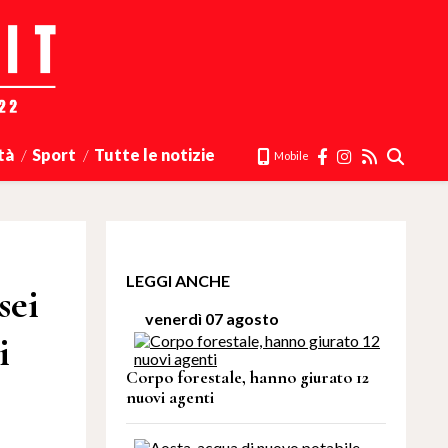
tà
Sport
Tutte le notizie
Mobile
LEGGI ANCHE
sei
venerdì 07 agosto
i
Corpo forestale, hanno giurato 12
nuovi agenti