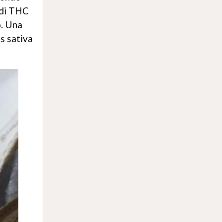
 di THC
o. Una
is sativa