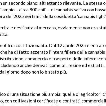
con un secondo piano, altrettanto rilevante. La stessa c
ù ampio – circa 800 chili – di cannabis sativa con bass
a del 2025 nei limiti della cosiddetta 'cannabis light'
ecita e destinata al mercato, ovviamente non era sta
tta.
ofili di costituzionalità. Dal 12 aprile 2025 è entrato
he ha di fatto azzerato l’intera filiera della cannabis 
stribuzione, commercio e trasporto delle infiorescen
ludendo anche derivati come oli, resine ed estratti. 
 dal giorno dopo non lo è stato più.
co di una situazione più ampia: quella di agricoltori c
 con coltivazioni certificate e contratti commerciali