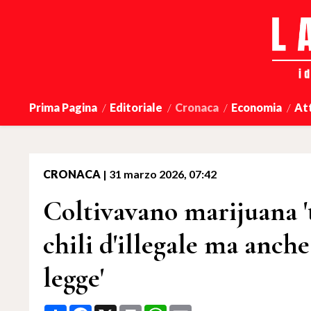
Prima Pagina
Editoriale
Cronaca
Economia
At
CRONACA
|
31 marzo 2026, 07:42
Coltivavano marijuana '
chili d'illegale ma anche 
legge'
Share
Facebook
X
Print
WhatsApp
Email