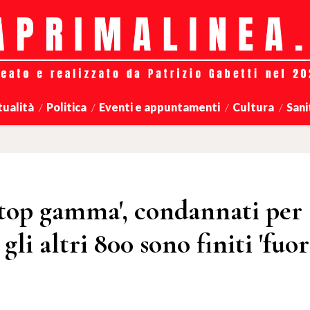
tualità
Politica
Eventi e appuntamenti
Cultura
Sani
top gamma', condannati per 
gli altri 800 sono finiti 'fuor