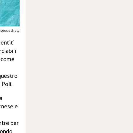
na sequestrata
sentiti
ciabili
ta come
equestro
Poli.
a
n mese e
ntre per
econdo