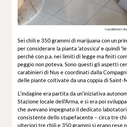
I carabinieri d
Sei chili e 350 grammi di marijuana con un princ
per considerare la pianta 'atossica' e quindi 'le
perchè con p.a. nei limiti di legge ma finiti c
peggio non poteva. Sono questi gli aspetti cen
carabinieri di Nus e coordinati dalla Compagn
delle piante coltivate da una coppia di Saint
L’indagine era partita da un’iniziativa auto
Stazione locale dell'Arma, e si era poi svilup
che avevano impegnato il dedicato labotatori
consistente dello stupefacente – circa tre chi
ulteriori tre chili e 350 grammi si erano rese