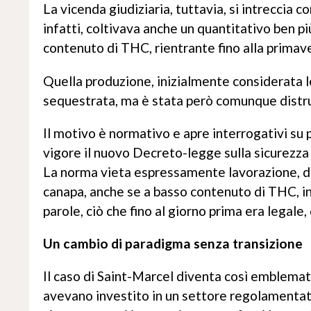
La vicenda giudiziaria, tuttavia, si intreccia 
infatti, coltivava anche un quantitativo ben pi
contenuto di THC, rientrante fino alla primaver
Quella produzione, inizialmente considerata l
sequestrata, ma è stata però comunque distru
Il motivo è normativo e apre interrogativi su pr
vigore il nuovo Decreto-legge sulla sicurezza c
La norma vieta espressamente lavorazione, di
canapa, anche se a basso contenuto di THC, inc
parole, ciò che fino al giorno prima era legale,
Un cambio di paradigma senza transizione
Il caso di Saint-Marcel diventa così emblemati
avevano investito in un settore regolamentato,