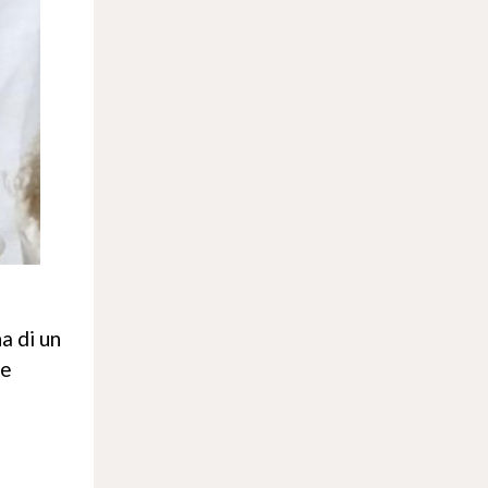
a di un
 e