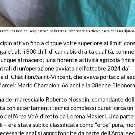
urante una fase del sequestro e, nella foto all'interno dell'articolo, parte della marijua
ipio attivo fino a cinque volte superiore ai limiti con
gale'; altri 800 chili di cannabis di alta qualità, commer
omunque al macero; iuna fiorente attività agricola fini
trali di un'operazione avviata nell’ottobre 2024 dai
ia di Châtillon/Saint-Vincent, che aveva portato al s
-Marcel: Mario Champion, 66 anni e la 38enne Eleonora 
noma del maresciallo Roberto Nossein, comandante dell
pata con accertamenti tecnici complessi durati circa u
o dell'Arpa VdA diretto da Lorena Masieri. Una parte
li – era stata subito classificata come “erba” pura, me
 necessarie analisi approfondite da parte dell’Arpa; s