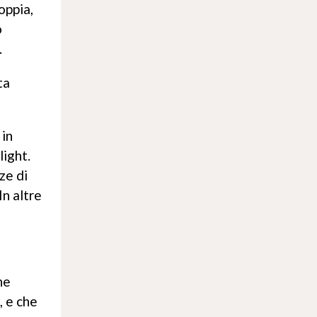
oppia,
o
.
ta
 in
light.
ze di
In altre
he
, e che