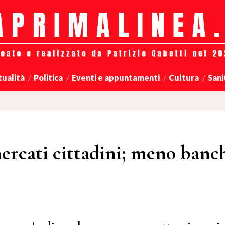
tualità
Politica
Eventi e appuntamenti
Cultura
Sani
ercati cittadini; meno banch