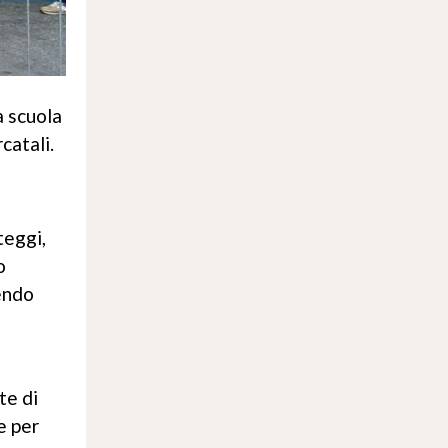
a scuola
catali.
teggi,
o
tendo
te di
e per