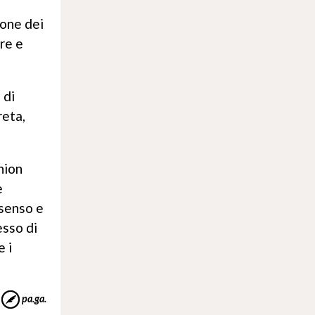
ione dei
re e
 di
reta,
nion
e
 senso e
esso di
e i
pa.ga.