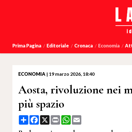
Prima Pagina
Editoriale
Cronaca
Economia
At
ECONOMIA
|
19 marzo 2026, 18:40
Aosta, rivoluzione nei m
più spazio
Share
Facebook
X
Print
WhatsApp
Email