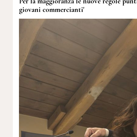
Per la maggioranza le nuove regole punt
giovani commercianti'