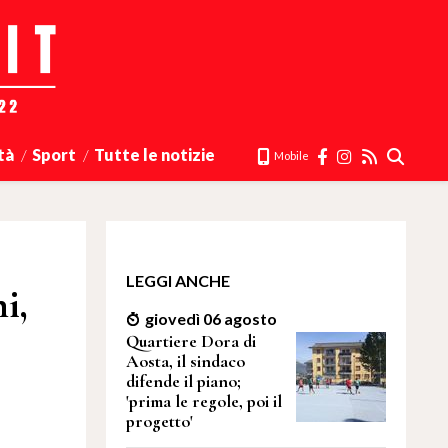
tà
Sport
Tutte le notizie
Mobile
LEGGI ANCHE
i,
giovedì 06 agosto
Quartiere Dora di
Aosta, il sindaco
difende il piano;
'prima le regole, poi il
progetto'