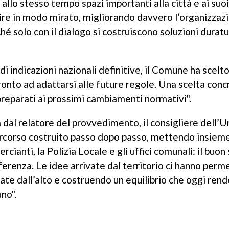
allo stesso tempo spazi importanti alla città e ai suoi
nire in modo mirato, migliorando davvero l’organizzaz
é solo con il dialogo si costruiscono soluzioni duratu
di indicazioni nazionali definitive, il Comune ha scelto
onto ad adattarsi alle future regole. Una scelta conc
preparati ai prossimi cambiamenti normativi".
a dal relatore del provvedimento, il consigliere dell’U
ercorso costruito passo dopo passo, mettendo insiem
cianti, la Polizia Locale e gli uffici comunali: il buon
fferenza. Le idee arrivate dal territorio ci hanno perm
ate dall’alto e costruendo un equilibrio che oggi rend
no".