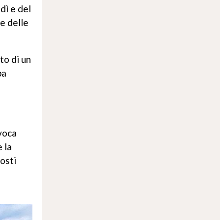
dì e del
e delle
to di un
pa
evoca
 la
posti