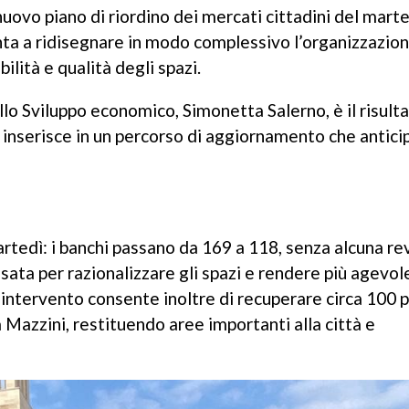
nuovo piano di riordino dei mercati cittadini del marte
nta a ridisegnare in modo complessivo l’organizzazion
ilità e qualità degli spazi.
lo Sviluppo economico, Simonetta Salerno, è il risulta
i inserisce in un percorso di aggiornamento che antici
artedì: i banchi passano da 169 a 118, senza alcuna r
sata per razionalizzare gli spazi e rendere più agevole
 L’intervento consente inoltre di recuperare circa 100 
a Mazzini, restituendo aree importanti alla città e