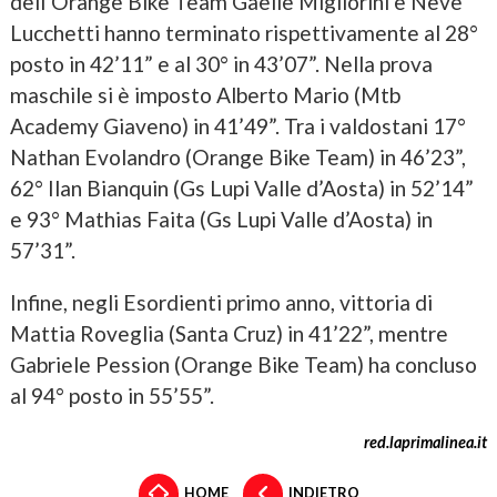
dell’Orange Bike Team Gaelle Migliorini e Neve
Lucchetti hanno terminato rispettivamente al 28°
posto in 42’11” e al 30° in 43’07”. Nella prova
maschile si è imposto Alberto Mario (Mtb
Academy Giaveno) in 41’49”. Tra i valdostani 17°
Nathan Evolandro (Orange Bike Team) in 46’23”,
62° Ilan Bianquin (Gs Lupi Valle d’Aosta) in 52’14”
e 93° Mathias Faita (Gs Lupi Valle d’Aosta) in
57’31”.
Infine, negli Esordienti primo anno, vittoria di
Mattia Roveglia (Santa Cruz) in 41’22”, mentre
Gabriele Pession (Orange Bike Team) ha concluso
al 94° posto in 55’55”.
red.laprimalinea.it
HOME
INDIETRO