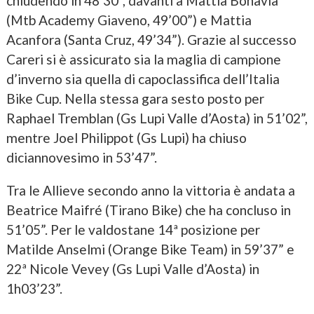
chiudendo in 48’30”, davanti a Mattia Bonavia
(Mtb Academy Giaveno, 49’00”) e Mattia
Acanfora (Santa Cruz, 49’34”). Grazie al successo
Careri si è assicurato sia la maglia di campione
d’inverno sia quella di capoclassifica dell’Italia
Bike Cup. Nella stessa gara sesto posto per
Raphael Tremblan (Gs Lupi Valle d’Aosta) in 51’02”,
mentre Joel Philippot (Gs Lupi) ha chiuso
diciannovesimo in 53’47”.
Tra le Allieve secondo anno la vittoria è andata a
Beatrice Maifré (Tirano Bike) che ha concluso in
51’05”. Per le valdostane 14ª posizione per
Matilde Anselmi (Orange Bike Team) in 59’37” e
22ª Nicole Vevey (Gs Lupi Valle d’Aosta) in
1h03’23”.