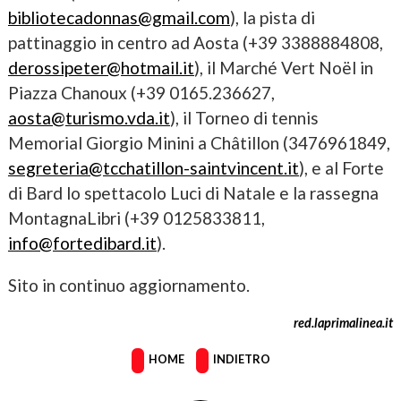
bibliotecadonnas@gmail.com
), la pista di
pattinaggio in centro ad Aosta (+39 3388884808,
derossipeter@hotmail.it
), il Marché Vert Noël in
Piazza Chanoux (+39 0165.236627,
aosta@turismo.vda.it
), il Torneo di tennis
Memorial Giorgio Minini a Châtillon (3476961849,
segreteria@tcchatillon-saintvincent.it
), e al Forte
di Bard lo spettacolo Luci di Natale e la rassegna
MontagnaLibri (+39 0125833811,
info@fortedibard.it
).
Sito in continuo aggiornamento.
red.laprimalinea.it
HOME
INDIETRO