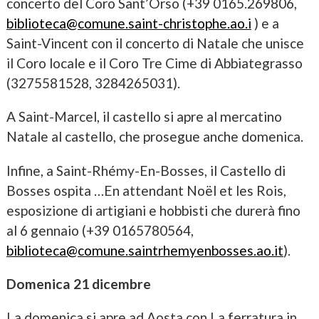
concerto del Coro Sant’Orso (+39 0165.269806,
biblioteca@comune.saint-christophe.ao.i
) e a
Saint-Vincent con il concerto di Natale che unisce
il Coro locale e il Coro Tre Cime di Abbiategrasso
(3275581528, 3284265031).
A Saint-Marcel, il castello si apre al mercatino
Natale al castello, che prosegue anche domenica.
Infine, a Saint-Rhémy-En-Bosses, il Castello di
Bosses ospita …En attendant Noël et les Rois,
esposizione di artigiani e hobbisti che durerà fino
al 6 gennaio (+39 0165780564,
biblioteca@comune.saintrhemyenbosses.ao.it
).
Domenica 21 dicembre
La domenica si apre ad Aosta con La ferratura in