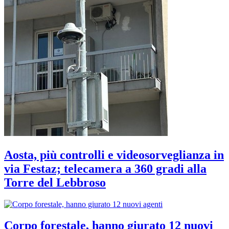
Aosta, più controlli e videosorveglianza in
via Festaz; telecamera a 360 gradi alla
Torre del Lebbroso
Corpo forestale, hanno giurato 12 nuovi