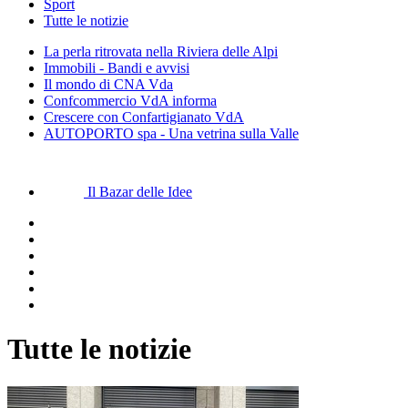
Sport
Tutte le notizie
La perla ritrovata nella Riviera delle Alpi
Immobili - Bandi e avvisi
Il mondo di CNA Vda
Confcommercio VdA informa
Crescere con Confartigianato VdA
AUTOPORTO spa - Una vetrina sulla Valle
Il Bazar delle Idee
Tutte le notizie