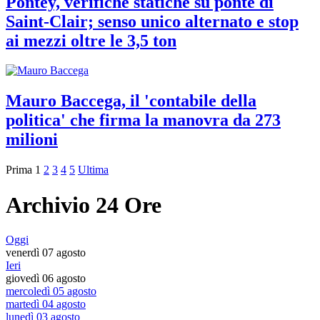
Pontey, verifiche statiche su ponte di
Saint-Clair; senso unico alternato e stop
ai mezzi oltre le 3,5 ton
Mauro Baccega, il 'contabile della
politica' che firma la manovra da 273
milioni
Prima
1
2
3
4
5
Ultima
Archivio 24 Ore
Oggi
venerdì 07 agosto
Ieri
giovedì 06 agosto
mercoledì 05 agosto
martedì 04 agosto
lunedì 03 agosto