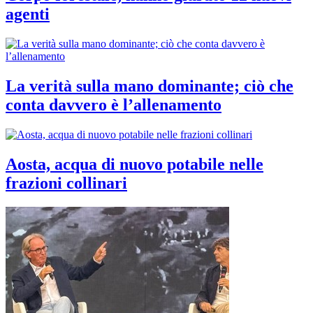
agenti
La verità sulla mano dominante; ciò che
conta davvero è l’allenamento
Aosta, acqua di nuovo potabile nelle
frazioni collinari