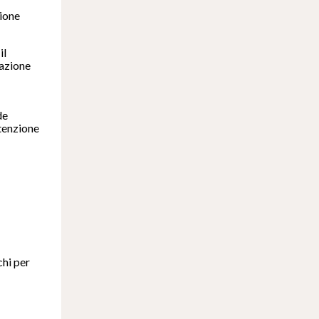
zione
il
uazione
de
tenzione
chi per