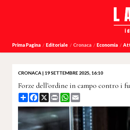
Prima Pagina
Editoriale
Cronaca
Economia
At
CRONACA
|
19 SETTEMBRE 2025, 16:10
Forze dell’ordine in campo contro i fur
Share
Facebook
X
Print
WhatsApp
Email