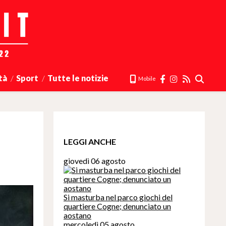
tà
Sport
Tutte le notizie
Mobile
LEGGI ANCHE
giovedì 06 agosto
Si masturba nel parco giochi del
quartiere Cogne; denunciato un
aostano
mercoledì 05 agosto