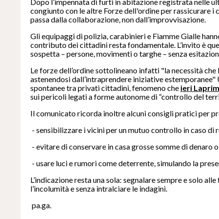
Dopo l’impennata di furti in abitazione registrata nelle 
congiunto con le altre Forze dell'ordine per rassicurare i
passa dalla collaborazione, non dall’improvvisazione.
Gli equipaggi di polizia, carabinieri e Fiamme Gialle hanno i
contributo dei cittadini resta fondamentale. L’invito è q
sospetta – persone, movimenti o targhe – senza esitazion
Le forze dell’ordine sottolineano infatti "la necessità che 
astenendosi dall’intraprendere iniziative estemporanee" 
spontanee tra privati cittadini, fenomeno che
ieri Lapri
sui pericoli legati a forme autonome di “controllo del terri
Il comunicato ricorda inoltre alcuni consigli pratici per pre
- sensibilizzare i vicini per un mutuo controllo in caso d
- evitare di conservare in casa grosse somme di denaro o g
- usare luci e rumori come deterrente, simulando la prese
L’indicazione resta una sola: segnalare sempre e solo alle f
l’incolumità e senza intralciare le indagini.
pa.ga.