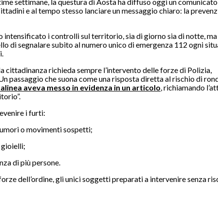
ultime settimane, la questura di Aosta ha diffuso oggi un comunicato
 cittadini e al tempo stesso lanciare un messaggio chiaro: la preven
ntensificato i controlli sul territorio, sia di giorno sia di notte, ma 
uello di segnalare subito al numero unico di emergenza 112 ogni sit
i.
la cittadinanza richieda sempre l’intervento delle forze di Polizia,
Un passaggio che suona come una risposta diretta al rischio di ron
malinea aveva messo in evidenza in un articolo
,
richiamando l’at
torio”.
venire i furti:
i rumori o movimenti sospetti;
ioielli;
nza di più persone.
orze dell’ordine, gli unici soggetti preparati a intervenire senza ris