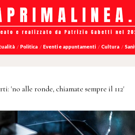
tualità
Politica
Eventi e appuntamenti
Cultura
Sani
ti: 'no alle ronde, chiamate sempre il 112'