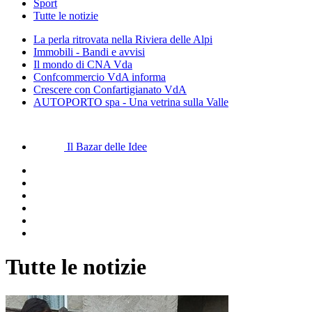
Sport
Tutte le notizie
La perla ritrovata nella Riviera delle Alpi
Immobili - Bandi e avvisi
Il mondo di CNA Vda
Confcommercio VdA informa
Crescere con Confartigianato VdA
AUTOPORTO spa - Una vetrina sulla Valle
Il Bazar delle Idee
Tutte le notizie