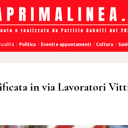
tualità
Politica
Eventi e appuntamenti
Cultura
Sani
ficata in via Lavoratori Vit