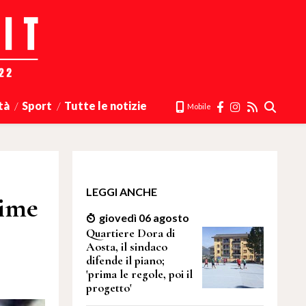
tà
Sport
Tutte le notizie
Mobile
LEGGI ANCHE
time
giovedì 06 agosto
Quartiere Dora di
Aosta, il sindaco
difende il piano;
'prima le regole, poi il
progetto'