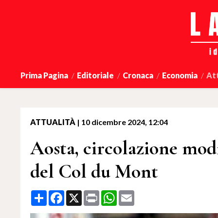
Prima Pagina
Editoriale
Cronaca
Economia
At
ATTUALITÀ
|
10 dicembre 2024, 12:04
Aosta, circolazione modi
del Col du Mont
Share
Facebook
X
Print
WhatsApp
Email