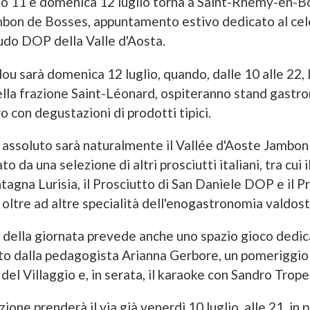
ato 11 e domenica 12 luglio torna a Saint-Rhémy-en-B
mbon de Bosses, appuntamento estivo dedicato al cel
udo DOP della Valle d'Aosta.
ou sarà domenica 12 luglio, quando, dalle 10 alle 22, l
lla frazione Saint-Léonard, ospiteranno stand gastro
ro con degustazioni di prodotti tipici.
 assoluto sarà naturalmente il Vallée d'Aoste Jambo
o da una selezione di altri prosciutti italiani, tra cui 
agna Lurisia, il Prosciutto di San Daniele DOP e il P
ltre ad altre specialità dell'enogastronomia valdost
della giornata prevede anche uno spazio gioco dedic
ato dalla pedagogista Arianna Gerbore, un pomeriggi
 del Villaggio e, in serata, il karaoke con Sandro Trop
one prenderà il via già venerdì 10 luglio, alle 21, in 