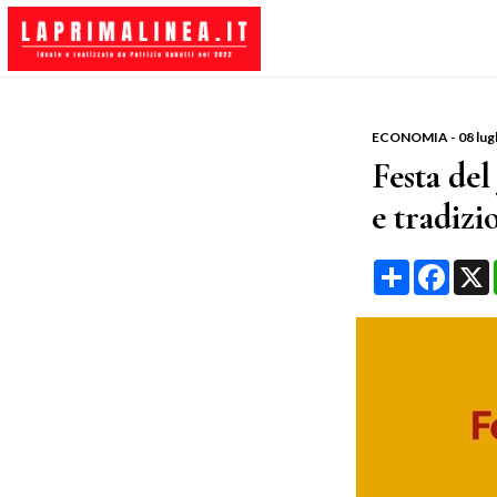
ECONOMIA
-
08 lug
Festa de
e tradiz
Condividi
Face