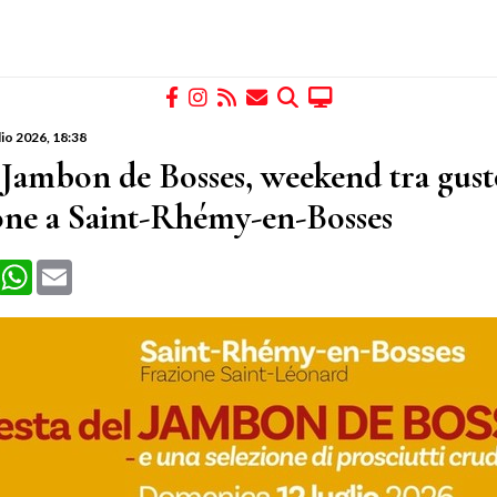
lio 2026
, 18:38
l Jambon de Bosses, weekend tra gust
ione a Saint-Rhémy-en-Bosses
book
X
WhatsApp
Email