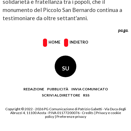
solidarietà e fratellanza tra i popoli, che il
monumento del Piccolo San Bernardo continua a
testimoniare da oltre settant'anni.
pa.ga.
HOME
INDIETRO
SU
REDAZIONE
PUBBLICITÀ
INVIA COMUNICATO
SCRIVI AL DIRETTORE
RSS
Copyright © 2022 - 2026 PG Comunicazione di Patrizio Gabetti - Via Duca degli
Abruzzi 4, 11100 Aosta - P.IVA 01177200076 -
Credits
|
Privacy e cookie
policy
|
Preferenze privacy