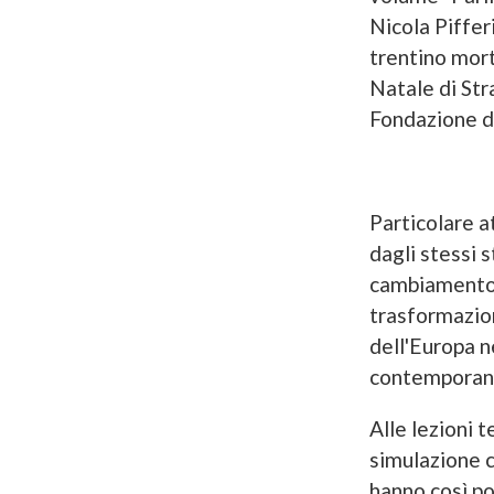
Nicola Pifferi
trentino mort
Natale di Str
Fondazione de
Particolare a
dagli stessi s
cambiamento cl
trasformazion
dell'Europa ne
contemporan
Alle lezioni t
simulazione c
hanno così po