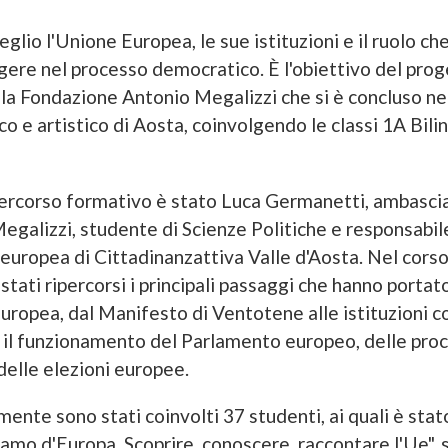
io l'Unione Europea, le sue istituzioni e il ruolo che 
ere nel processo democratico. È l'obiettivo del prog
a Fondazione Antonio Megalizzi che si è concluso nei 
ico e artistico di Aosta, coinvolgendo le classi 1A Bili
percorso formativo è stato Luca Germanetti, ambasci
galizzi, studente di Scienze Politiche e responsabil
europea di Cittadinanzattiva Valle d'Aosta. Nel corso
stati ripercorsi i principali passaggi che hanno portato
uropea, dal Manifesto di Ventotene alle istituzioni c
 il funzionamento del Parlamento europeo, delle pro
 delle elezioni europee.
nte sono stati coinvolti 37 studenti, ai quali è stat
amo d'Europa. Scoprire, conoscere, raccontare l'Ue", s