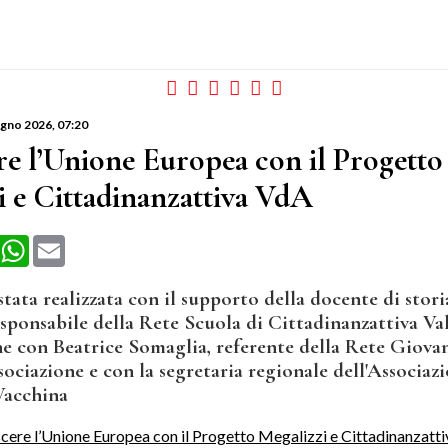
ugno 2026
, 07:20
e l’Unione Europea con il Progetto
i e Cittadinanzattiva VdA
book
X
WhatsApp
Email
 stata realizzata con il supporto della docente di storia
esponsabile della Rete Scuola di Cittadinanzattiva Val
e con Beatrice Somaglia, referente della Rete Giovan
ssociazione e con la segretaria regionale dell'Associazi
Vacchina