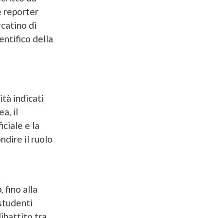
e reporter
rcatino di
entifico della
tà indicati
a, il
iciale e la
dire il ruolo
 fino alla
studenti
ibattito tra