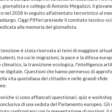
, giornalista e collega di Antonio Megalizzi, il giovan
o nel 2018 in seguito all'attentato terroristico al me
asburgo. Oggi Pifferi presiede il comitato tecnico-sci
dicata alla memoria del giornalista.
ttenzione è stata riservata ai temi di maggiore attuali
tudenti, tra cui le migrazioni, la pace e la difesa europe
imatico, la transizione ecologica, l'intelligenza artif
e digitale. Questioni che hanno permesso di approfon
lla vita quotidiana dei cittadini e nelle grandi sfide
ee.
eoriche si sono affiancati questionari, quiz e workshop,
onclusiva di una seduta del Parlamento europeo. Gli 
tuto confrontarsi con la presentazione di mozioni, il d