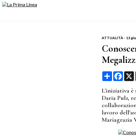
ATTUALITÀ
-
13 gi
Conoscer
Megalizz
Condividi
Face
L'iniziativa è
Daria Pulz, r
collaborazion
lavoro dell'a
Mariagrazia 