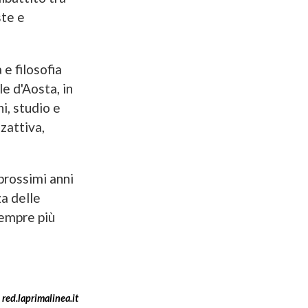
ste e
 e filosofia
e d'Aosta, in
i, studio e
zattiva,
prossimi anni
a delle
sempre più
red.laprimalinea.it