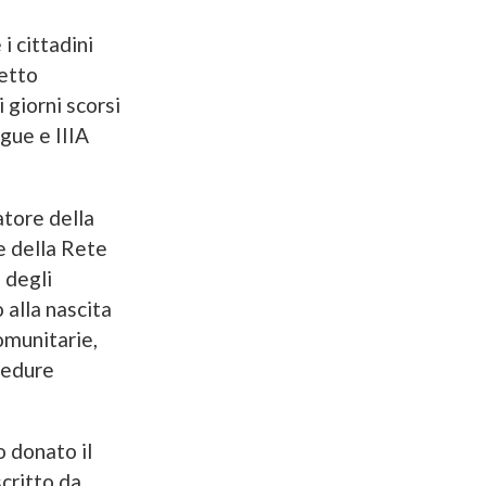
i cittadini
etto
giorni scorsi
ngue e IIIA
atore della
e della Rete
 degli
 alla nascita
omunitarie,
cedure
o donato il
critto da