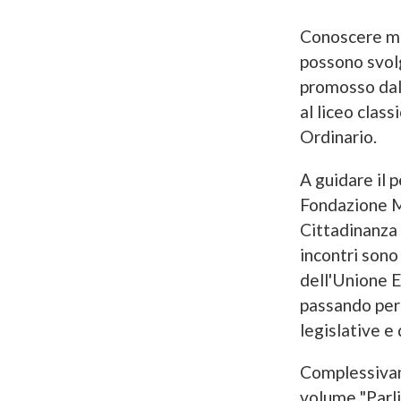
Conoscere megl
possono svolg
promosso dall
al liceo class
Ordinario.
A guidare il 
Fondazione Me
Cittadinanza 
incontri sono 
dell'Unione E
passando per
legislative e
Complessivame
volume "Parli